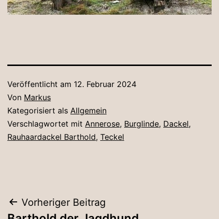
Veröffentlicht am
12. Februar 2024
Von
Markus
Kategorisiert als
Allgemein
Verschlagwortet mit
Annerose
,
Burglinde
,
Dackel
,
Rauhaardackel Barthold
,
Teckel
Beitragsnavigation
Vorheriger Beitrag
Barthold der Jagdhund