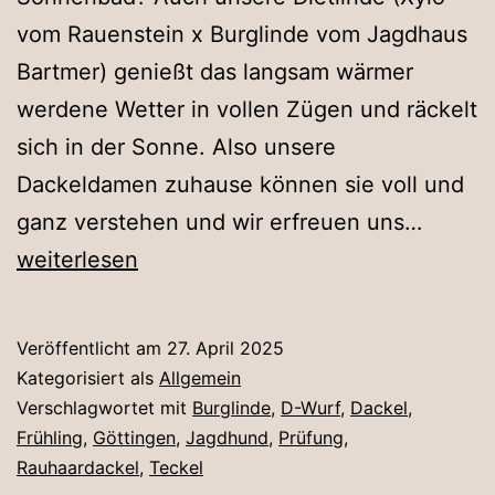
vom Rauenstein x Burglinde vom Jagdhaus
Bartmer) genießt das langsam wärmer
werdene Wetter in vollen Zügen und räckelt
sich in der Sonne. Also unsere
Dackeldamen zuhause können sie voll und
Sonne
ganz verstehen und wir erfreuen uns…
mit
weiterlesen
Dietlin
Veröffentlicht am
27. April 2025
Kategorisiert als
Allgemein
Verschlagwortet mit
Burglinde
,
D-Wurf
,
Dackel
,
Frühling
,
Göttingen
,
Jagdhund
,
Prüfung
,
Rauhaardackel
,
Teckel