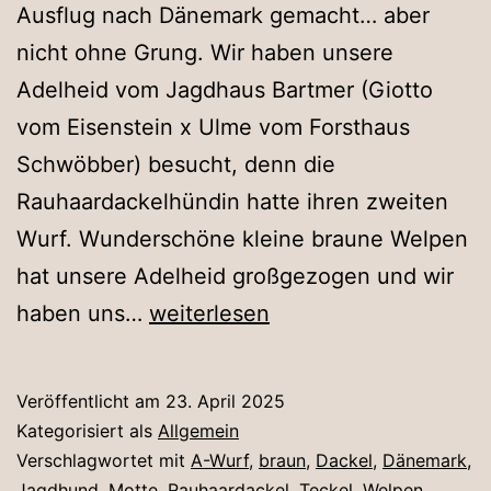
Ausflug nach Dänemark gemacht… aber
nicht ohne Grung. Wir haben unsere
Adelheid vom Jagdhaus Bartmer (Giotto
vom Eisenstein x Ulme vom Forsthaus
Schwöbber) besucht, denn die
Rauhaardackelhündin hatte ihren zweiten
Wurf. Wunderschöne kleine braune Welpen
hat unsere Adelheid großgezogen und wir
zu
haben uns…
weiterlesen
Besuch
in
Veröffentlicht am
23. April 2025
Dänemark
Kategorisiert als
Allgemein
Verschlagwortet mit
A-Wurf
,
braun
,
Dackel
,
Dänemark
,
Jagdhund
,
Motte
,
Rauhaardackel
,
Teckel
,
Welpen