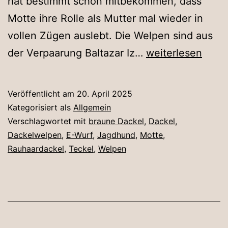
hat bestimmt schon mitbekommen, dass
Motte ihre Rolle als Mutter mal wieder in
vollen Zügen auslebt. Die Welpen sind aus
Der
der Verpaarung Baltazar Iz…
weiterlesen
E-
Wurf
Veröffentlicht am
20. April 2025
ist
Kategorisiert als
Allgemein
da!!!
Verschlagwortet mit
braune Dackel
,
Dackel
,
Dackelwelpen
,
E-Wurf
,
Jagdhund
,
Motte
,
Rauhaardackel
,
Teckel
,
Welpen