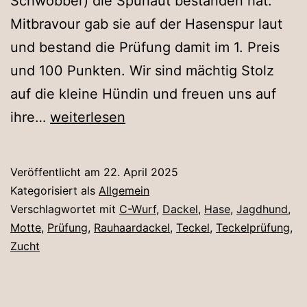
Schwöbber) die Spurlaut bestanden hat.
Mitbravour gab sie auf der Hasenspur laut
und bestand die Prüfung damit im 1. Preis
und 100 Punkten. Wir sind mächtig Stolz
auf die kleine Hündin und freuen uns auf
Clothilde
ihre…
weiterlesen
wird
laut!
Veröffentlicht am
22. April 2025
Kategorisiert als
Allgemein
Verschlagwortet mit
C-Wurf
,
Dackel
,
Hase
,
Jagdhund
,
Motte
,
Prüfung
,
Rauhaardackel
,
Teckel
,
Teckelprüfung
,
Zucht