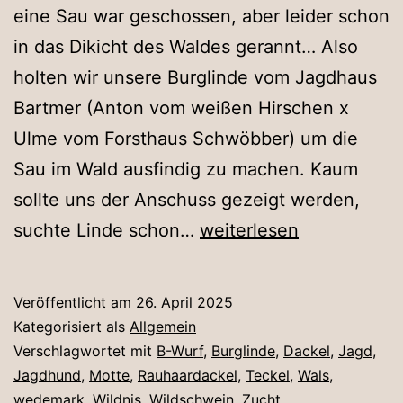
eine Sau war geschossen, aber leider schon
in das Dikicht des Waldes gerannt… Also
holten wir unsere Burglinde vom Jagdhaus
Bartmer (Anton vom weißen Hirschen x
Ulme vom Forsthaus Schwöbber) um die
Sau im Wald ausfindig zu machen. Kaum
sollte uns der Anschuss gezeigt werden,
Linde
suchte Linde schon…
weiterlesen
sucht
die
Veröffentlicht am
26. April 2025
Fährte
Kategorisiert als
Allgemein
Verschlagwortet mit
B-Wurf
,
Burglinde
,
Dackel
,
Jagd
,
Jagdhund
,
Motte
,
Rauhaardackel
,
Teckel
,
Wals
,
wedemark
,
Wildnis
,
Wildschwein
,
Zucht