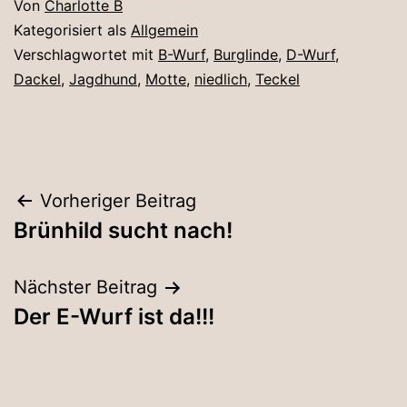
Von
Charlotte B
Kategorisiert als
Allgemein
Verschlagwortet mit
B-Wurf
,
Burglinde
,
D-Wurf
,
Dackel
,
Jagdhund
,
Motte
,
niedlich
,
Teckel
Beitragsnavigation
Vorheriger Beitrag
Brünhild sucht nach!
Nächster Beitrag
Der E-Wurf ist da!!!