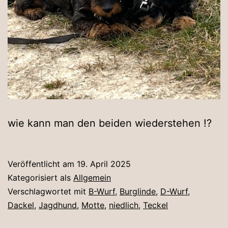
wie kann man den beiden wiederstehen !?
Veröffentlicht am
19. April 2025
Kategorisiert als
Allgemein
Verschlagwortet mit
B-Wurf
,
Burglinde
,
D-Wurf
,
Dackel
,
Jagdhund
,
Motte
,
niedlich
,
Teckel