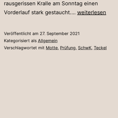
rausgerissen Kralle am Sonntag einen
Motte
Vorderlauf stark gestaucht.…
weiterlesen
holt
Tagessieg
Veröffentlicht am
27. September 2021
bei
Kategorisiert als
Allgemein
der
Verschlagwortet mit
Motte
,
Prüfung
,
SchwK
,
Teckel
SchwK/40