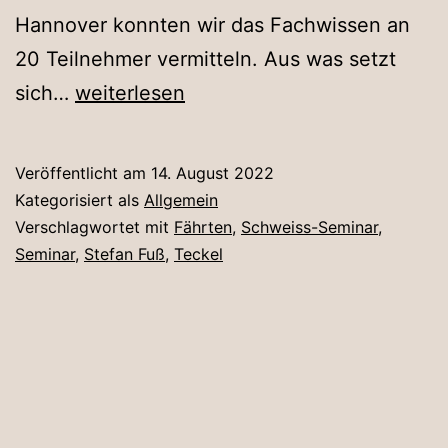
Hannover konnten wir das Fachwissen an
20 Teilnehmer vermitteln. Aus was setzt
Schweiß-
sich…
weiterlesen
Seminar
mit
Veröffentlicht am
14. August 2022
Stefan
Kategorisiert als
Allgemein
Fuß
Verschlagwortet mit
Fährten
,
Schweiss-Seminar
,
Seminar
,
Stefan Fuß
,
Teckel
in
unserem
Jagdhaus