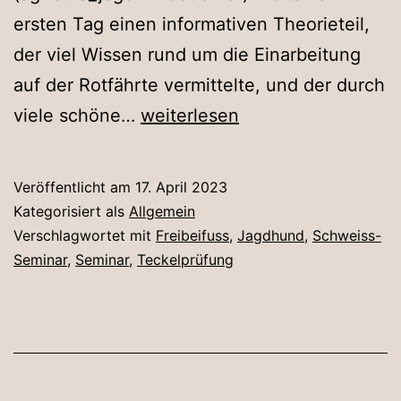
ersten Tag einen informativen Theorieteil,
der viel Wissen rund um die Einarbeitung
auf der Rotfährte vermittelte, und der durch
Schweißseminar
viele schöne…
weiterlesen
im
Jagdhaus
Veröffentlicht am
17. April 2023
Bartmer
Kategorisiert als
Allgemein
Verschlagwortet mit
Freibeifuss
,
Jagdhund
,
Schweiss-
Seminar
,
Seminar
,
Teckelprüfung