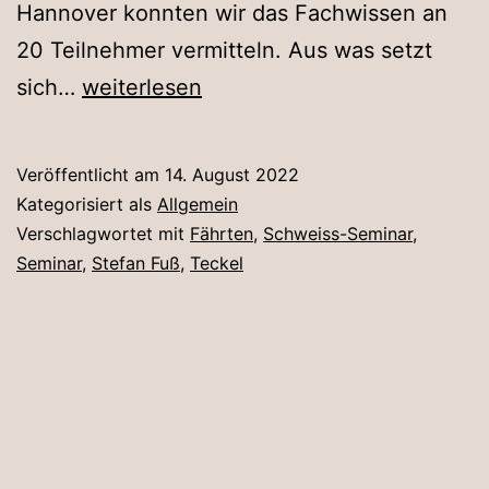
Hannover konnten wir das Fachwissen an
20 Teilnehmer vermitteln. Aus was setzt
Schweiß-
sich…
weiterlesen
Seminar
mit
Veröffentlicht am
14. August 2022
Stefan
Kategorisiert als
Allgemein
Fuß
Verschlagwortet mit
Fährten
,
Schweiss-Seminar
,
Seminar
,
Stefan Fuß
,
Teckel
in
unserem
Jagdhaus