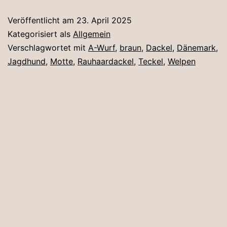
in
Veröffentlicht am
23. April 2025
Dänemark
Kategorisiert als
Allgemein
Verschlagwortet mit
A-Wurf
,
braun
,
Dackel
,
Dänemark
,
Jagdhund
,
Motte
,
Rauhaardackel
,
Teckel
,
Welpen