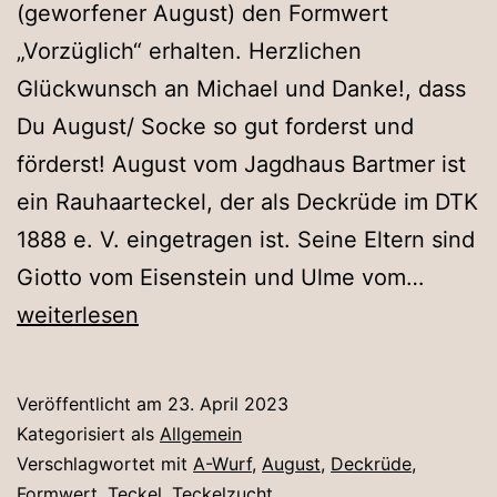
(geworfener August) den Formwert
„Vorzüglich“ erhalten. Herzlichen
Glückwunsch an Michael und Danke!, dass
Du August/ Socke so gut forderst und
förderst! August vom Jagdhaus Bartmer ist
ein Rauhaarteckel, der als Deckrüde im DTK
1888 e. V. eingetragen ist. Seine Eltern sind
Teckel
Giotto vom Eisenstein und Ulme vom…
August
weiterlesen
mit
Formw
Veröffentlicht am
23. April 2023
vorzüg
Kategorisiert als
Allgemein
bestäti
Verschlagwortet mit
A-Wurf
,
August
,
Deckrüde
,
Formwert
,
Teckel
,
Teckelzucht