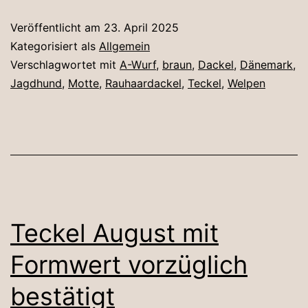
in
Veröffentlicht am
23. April 2025
Dänemark
Kategorisiert als
Allgemein
Verschlagwortet mit
A-Wurf
,
braun
,
Dackel
,
Dänemark
,
Jagdhund
,
Motte
,
Rauhaardackel
,
Teckel
,
Welpen
Teckel August mit
Formwert vorzüglich
bestätigt