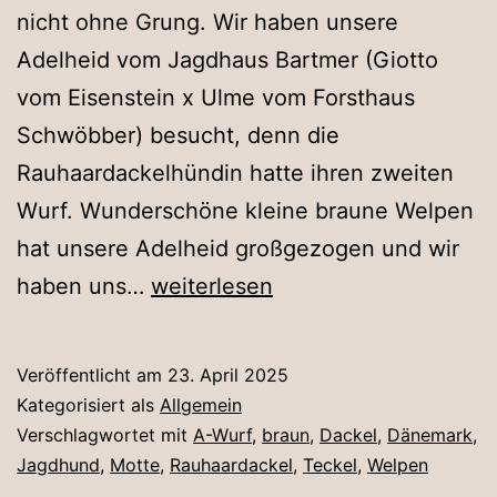
nicht ohne Grung. Wir haben unsere
Adelheid vom Jagdhaus Bartmer (Giotto
vom Eisenstein x Ulme vom Forsthaus
Schwöbber) besucht, denn die
Rauhaardackelhündin hatte ihren zweiten
Wurf. Wunderschöne kleine braune Welpen
hat unsere Adelheid großgezogen und wir
zu
haben uns…
weiterlesen
Besuch
in
Veröffentlicht am
23. April 2025
Dänemark
Kategorisiert als
Allgemein
Verschlagwortet mit
A-Wurf
,
braun
,
Dackel
,
Dänemark
,
Jagdhund
,
Motte
,
Rauhaardackel
,
Teckel
,
Welpen