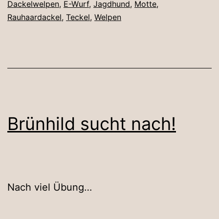
Dackelwelpen
,
E-Wurf
,
Jagdhund
,
Motte
,
Rauhaardackel
,
Teckel
,
Welpen
Brünhild sucht nach!
Nach viel Übung…