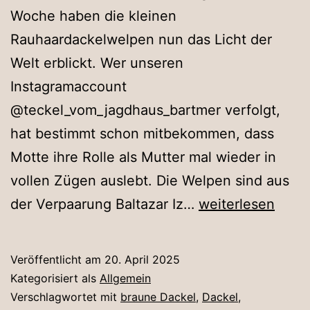
Woche haben die kleinen
Rauhaardackelwelpen nun das Licht der
Welt erblickt. Wer unseren
Instagramaccount
@teckel_vom_jagdhaus_bartmer verfolgt,
hat bestimmt schon mitbekommen, dass
Motte ihre Rolle als Mutter mal wieder in
vollen Zügen auslebt. Die Welpen sind aus
Der
der Verpaarung Baltazar Iz…
weiterlesen
E-
Wurf
Veröffentlicht am
20. April 2025
ist
Kategorisiert als
Allgemein
da!!!
Verschlagwortet mit
braune Dackel
,
Dackel
,