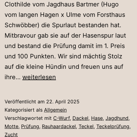
Clothilde vom Jagdhaus Bartmer (Hugo
vom langen Hagen x Ulme vom Forsthaus
Schwöbber) die Spurlaut bestanden hat.
Mitbravour gab sie auf der Hasenspur laut
und bestand die Prüfung damit im 1. Preis
und 100 Punkten. Wir sind mächtig Stolz
auf die kleine Hündin und freuen uns auf
Clothilde
ihre…
weiterlesen
wird
laut!
Veröffentlicht am
22. April 2025
Kategorisiert als
Allgemein
Verschlagwortet mit
C-Wurf
,
Dackel
,
Hase
,
Jagdhund
,
Motte
,
Prüfung
,
Rauhaardackel
,
Teckel
,
Teckelprüfung
,
Zucht