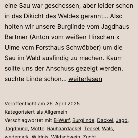
eine Sau war geschossen, aber leider schon
in das Dikicht des Waldes gerannt… Also
holten wir unsere Burglinde vom Jagdhaus
Bartmer (Anton vom weißen Hirschen x
Ulme vom Forsthaus Schwöbber) um die
Sau im Wald ausfindig zu machen. Kaum
sollte uns der Anschuss gezeigt werden,
Linde
suchte Linde schon…
weiterlesen
sucht
die
Veröffentlicht am
26. April 2025
Fährte
Kategorisiert als
Allgemein
Verschlagwortet mit
B-Wurf
,
Burglinde
,
Dackel
,
Jagd
,
Jagdhund
,
Motte
,
Rauhaardackel
,
Teckel
,
Wals
,
wedemark
,
Wildnis
,
Wildschwein
,
Zucht