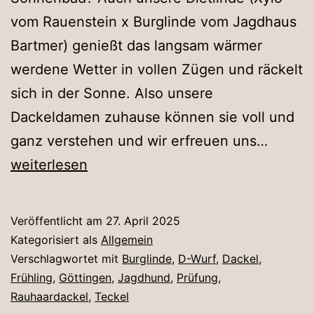
vom Rauenstein x Burglinde vom Jagdhaus
Bartmer) genießt das langsam wärmer
werdene Wetter in vollen Zügen und räckelt
sich in der Sonne. Also unsere
Dackeldamen zuhause können sie voll und
Sonne
ganz verstehen und wir erfreuen uns…
mit
weiterlesen
Dietlin
Veröffentlicht am
27. April 2025
Kategorisiert als
Allgemein
Verschlagwortet mit
Burglinde
,
D-Wurf
,
Dackel
,
Frühling
,
Göttingen
,
Jagdhund
,
Prüfung
,
Rauhaardackel
,
Teckel